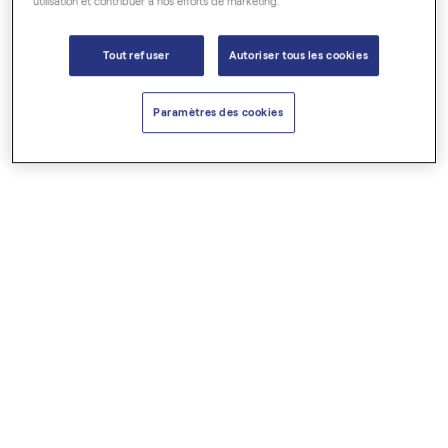
utilisation et contribuer à nos efforts de marketing.
Tout refuser
Autoriser tous les cookies
Paramètres des cookies
15,50 €
25,00 €
Beurre de Karité BIO
Brume aux 3 Roses
Beurres végétaux
Brume - Spray
Nouveauté