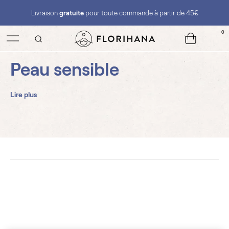
Livraison
gratuite
pour toute commande à partir de 45€
0
Peau sensible
Lire plus
Chanvre BIO
Crème de douche jasmin &
Huiles végétales
Jojoba
Gels douches