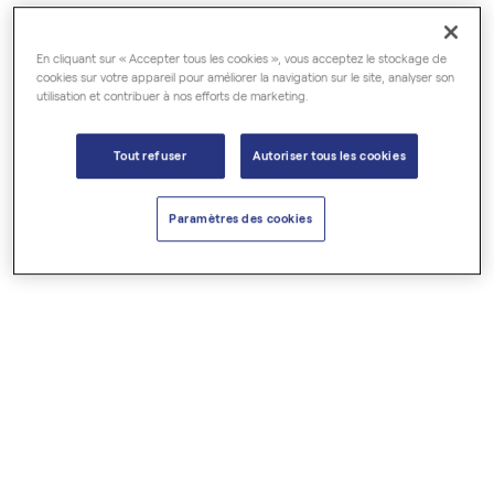
En cliquant sur « Accepter tous les cookies », vous acceptez le stockage de
cookies sur votre appareil pour améliorer la navigation sur le site, analyser son
utilisation et contribuer à nos efforts de marketing.
Tout refuser
Autoriser tous les cookies
Paramètres des cookies
8,50 €
14,90 €
Crème visage aux 3 roses
Gel douche neroli & petit
Crèmes
grain
Gels douches