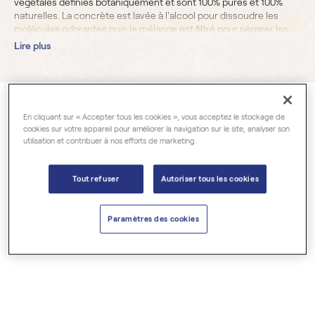
végétales définies botaniquement et sont 100% pures et 100%
naturelles. La concrète est lavée à l'alcool pour dissoudre les
molécules odorantes puis le mélange est filtré pour séparer les
cires et les pigments. Un glaçage est alors nécessaire pour
Lire plus
éliminer les dernières traces de cire. Le produit restant est distillé
sous vide pour éliminer toute trace d'alcool.
Filtres
En cliquant sur « Accepter tous les cookies », vous acceptez le stockage de
cookies sur votre appareil pour améliorer la navigation sur le site, analyser son
utilisation et contribuer à nos efforts de marketing.
Tout refuser
Autoriser tous les cookies
Fève de tonka absolue
Frangipanier absolue
Absolues
Absolues
Paramètres des cookies