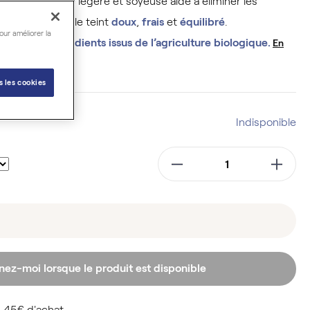
dien
. Sa mousse légère et soyeuse aide à éliminer les
peau, laissant le teint
doux
,
frais
et
équilibré
.
our améliorer la
ec 64 % d’ingrédients issus de l’agriculture biologique.
En
s les cookies
Indisponible
nez-moi lorsque le produit est disponible
 45€ d'achat