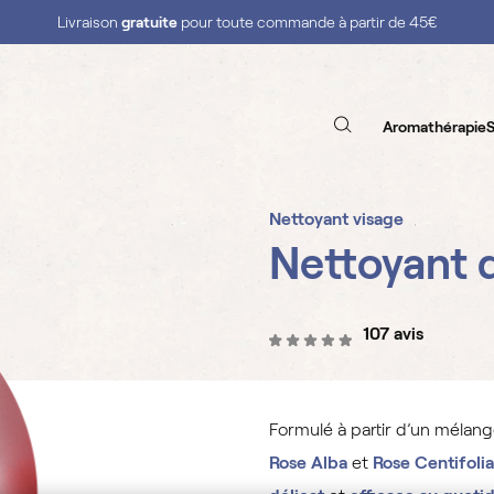
Livraison
gratuite
pour toute commande à partir de 45€
Aromathérapie
S
Nettoyant visage
Nettoyant 
107 avis
Formulé à partir d’un mélan
Rose Alba
et
Rose Centifolia