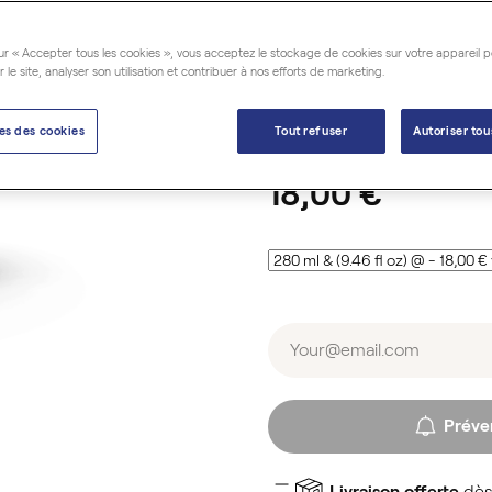
délicat
et
efficace
au quoti
impuretés sans dessécher la 
ur « Accepter tous les cookies », vous acceptez le stockage de cookies sur votre appareil p
100 % d'origine naturelle av
r le site, analyser son utilisation et contribuer à nos efforts de marketing.
savoir plus
es des cookies
Tout refuser
Autoriser tou
18,00 €
Préve
Livraison offerte
dès