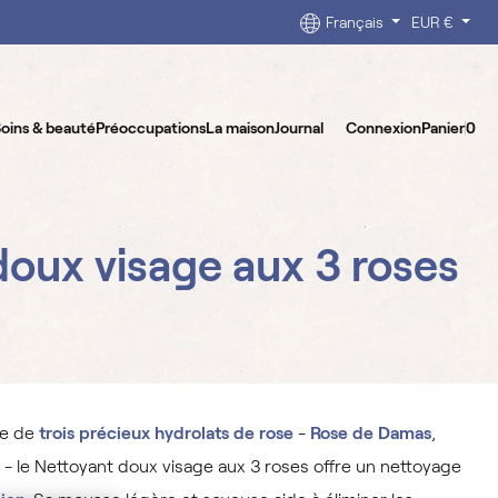
Français
EUR €
oins & beauté
Préoccupations
La maison
Journal
Connexion
Panier
0
doux visage aux 3 roses
ge de
trois précieux hydrolats de rose
-
Rose de Damas
,
- le Nettoyant doux visage aux 3 roses offre un nettoyage