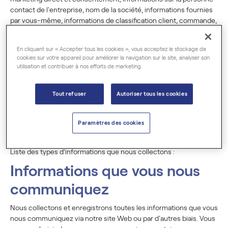
contact de l'entreprise, nom de la société, informations fournies
par vous-même, informations de classification client, commande,
livraison, accord et facturation Nous stockons ce qui peut être
connecté à vous.
En cliquant sur « Accepter tous les cookies », vous acceptez le stockage de
Les données créées et collectées pendant la communication
cookies sur votre appareil pour améliorer la navigation sur le site, analyser son
utilisation et contribuer à nos efforts de marketing.
comprennent des informations sur les parties communicantes,
l'heure de la connexion, les informations de routage, le protocole
de transfert de données, le format de la connexion et les
Tout refuser
Autoriser tous les cookies
informations de localisation.
Lors de la navigation sur Internet, les « données de mesure » sont
Paramètres des cookies
collectées à l'aide de cookies. Ces données ne peuvent pas être
associées à une personne.
Liste des types d’informations que nous collectons :
Informations que vous nous
communiquez
Nous collectons et enregistrons toutes les informations que vous
nous communiquez via notre site Web ou par d'autres biais. Vous