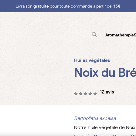
Livraison
gratuite
pour toute commande à partir de 45€
Aromathérapie
S
Huiles végétales
Noix du Bré
12 avis
Bertholletia excelsa
Notre huile végétale de Noix