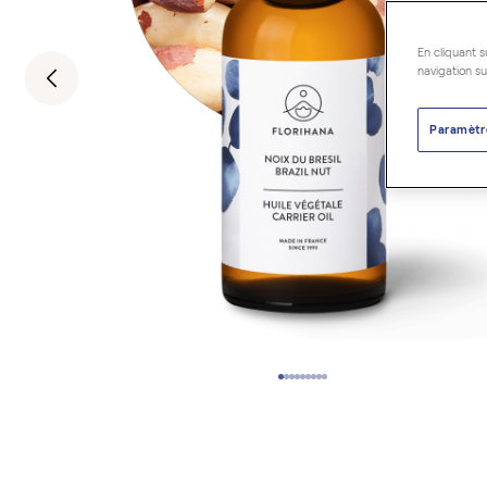
En cliquant s
navigation su
Paramètr