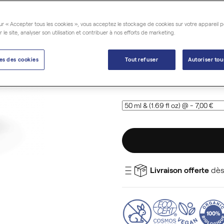
Certifiée
Cosmos Organic (B
plante est cultivée en Bolivie
ur « Accepter tous les cookies », vous acceptez le stockage de cookies sur votre appareil p
Huile nourrissante et adouci
r le site, analyser son utilisation et contribuer à nos efforts de marketing.
es des cookies
Tout refuser
Autoriser tou
7,00 €
Livraison offerte
dès