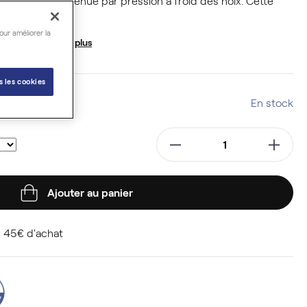
IO)
, elle est obtenue par pression à froid des noix. Cette
.
our améliorer la
ssante.
En savoir plus
s les cookies
En stock
Ajouter au panier
 45€ d'achat