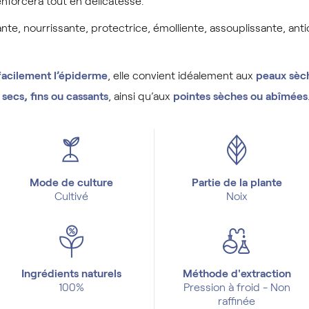
enforcera tout en délicatesse.
te, nourrissante, protectrice, émolliente, assouplissante, ant
facilement l’épiderme
, elle convient idéalement aux
peaux sèch
secs, fins ou cassants
, ainsi qu’aux
pointes sèches ou abîmées
Mode de culture
Partie de la plante
Cultivé
Noix
Ingrédients naturels
Méthode d'extraction
100%
Pression à froid - Non
raffinée