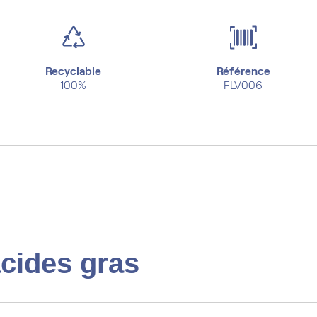
Recyclable
Référence
100%
FLV006
acides gras