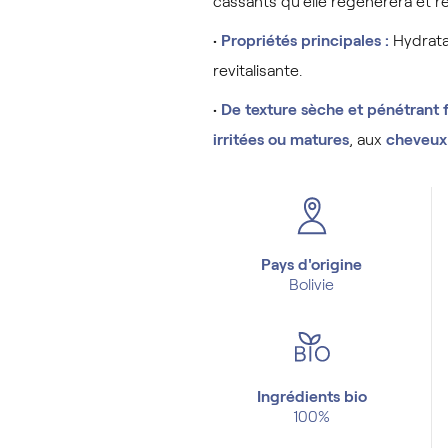
cassants qu’elle régénérera et r
•
Propriétés principales :
Hydratan
revitalisante.
•
De texture sèche et pénétrant 
irritées ou matures
, aux
cheveux 
Pays d'origine
Bolivie
Ingrédients bio
100%