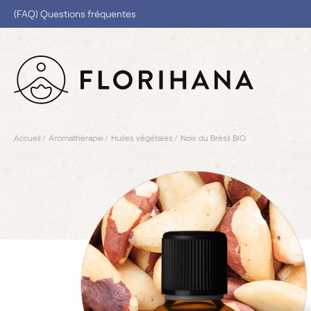
(FAQ) Questions fréquentes
Accueil
Aromathérapie
Huiles végétales
Noix du Brésil BIO