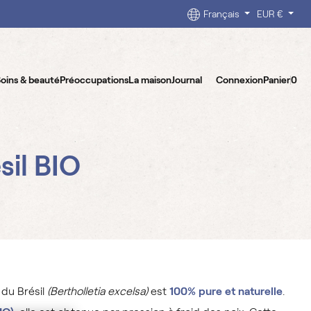
Français
EUR €
oins & beauté
Préoccupations
La maison
Journal
Connexion
Panier
0
sil BIO
 du Brésil
(Bertholletia excelsa)
est
100% pure et naturelle
.