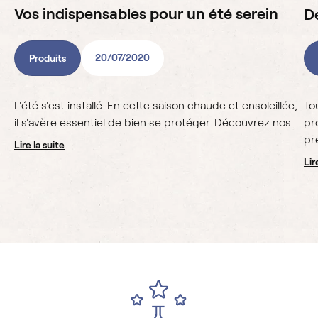
Vos indispensables pour un été serein
De
20/07/2020
Produits
L'été s'est installé. En cette saison chaude et ensoleillée,
To
il s'avère essentiel de bien se protéger. Découvrez nos ...
pr
pré
lire la suite
li