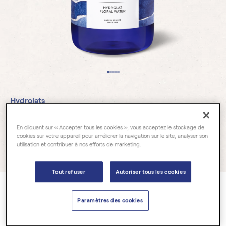
Hydrolats
Ylang Ylang
En cliquant sur « Accepter tous les cookies », vous acceptez le stockage de
cookies sur votre appareil pour améliorer la navigation sur le site, analyser son
utilisation et contribuer à nos efforts de marketing.
11 avis
Tout refuser
Autoriser tous les cookies
Cananga odorata
Paramètres des cookies
Notre hydrolat d'Ylang Ylang
(Cananga odorata)
est
sans
conservateurs, 100% pur et naturel
. Il est obtenu par distillation à