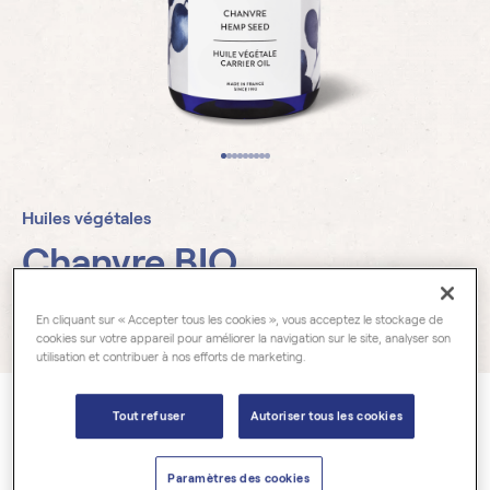
Huiles végétales
Chanvre BIO
En cliquant sur « Accepter tous les cookies », vous acceptez le stockage de
10 avis
cookies sur votre appareil pour améliorer la navigation sur le site, analyser son
utilisation et contribuer à nos efforts de marketing.
Cannabis sativa
Tout refuser
Autoriser tous les cookies
Notre huile végétale de Chanvre
(Cannabis sativa)
est
100% pure
et naturelle
. Certifiée
Cosmos Organic (BIO)
, elle est obtenue par
Paramètres des cookies