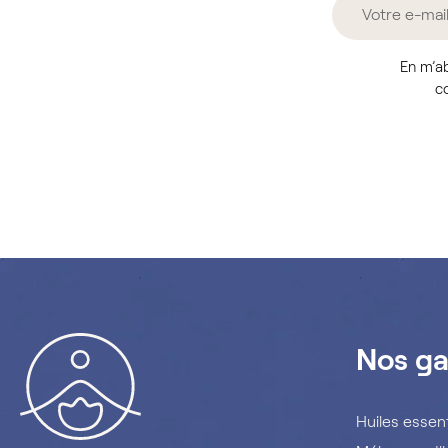
En m’ab
co
Nos g
Huiles essent