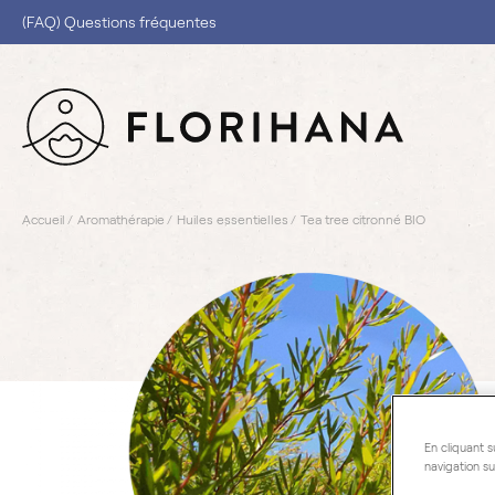
(FAQ) Questions fréquentes
Accueil
Aromathérapie
Huiles essentielles
Tea tree citronné BIO
En cliquant s
navigation su