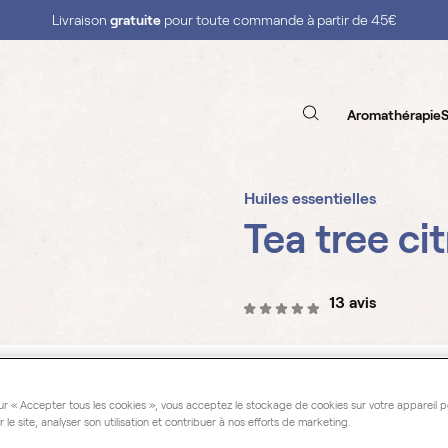
Livraison
gratuite
pour toute commande à partir de 45€
Aromathérapie
S
Huiles essentielles
Tea tree ci
13 avis
Leptospermum Petersonii
ur « Accepter tous les cookies », vous acceptez le stockage de cookies sur votre appareil p
L'huile essentielle de Tea T
r le site, analyser son utilisation et contribuer à nos efforts de marketing.