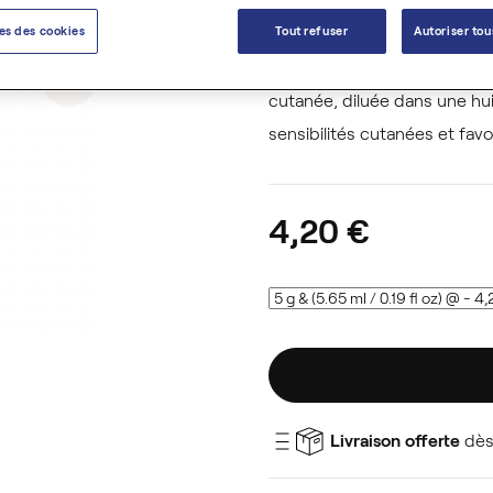
En diffusion, elle crée une a
es des cookies
Tout refuser
Autoriser tou
chasser le stress et l'anxiété
les
moustiques,
offrant une s
cutanée, diluée dans une huil
sensibilités cutanées et fav
4,20 €
Livraison offerte
dès