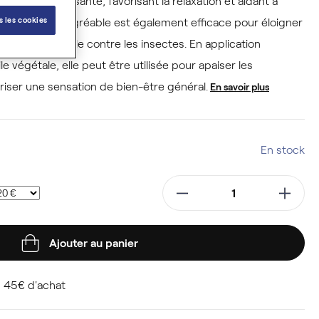
tmosphère apaisante, favorisant la relaxation et aidant à
s les cookies
.
Son parfum agréable est également efficace pour éloigner
olution naturelle contre les insectes. En application
e végétale, elle peut être utilisée pour apaiser les
oriser une sensation de bien-être général.
En savoir plus
En stock
Ajouter au panier
 45€ d'achat