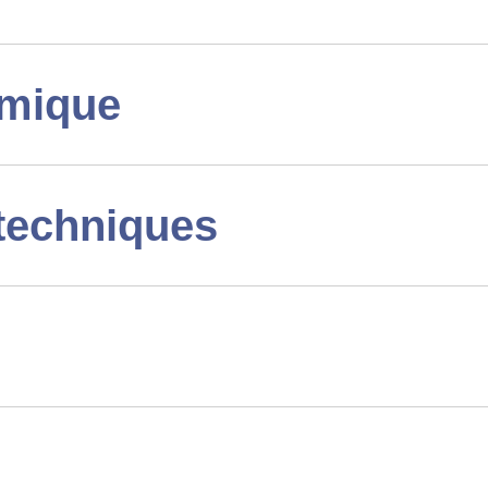
imique
techniques