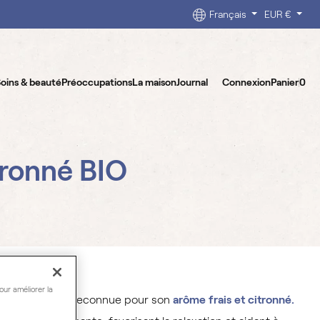
Français
EUR €
oins & beauté
Préoccupations
La maison
Journal
Connexion
Panier
0
tronné BIO
our améliorer la
ree citronné est reconnue pour son
arôme frais et citronné.