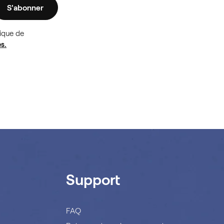
S'abonner
tique de
s.
Support
FAQ