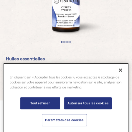
Huiles essentielles
Cyprès BIO
En cliquant sur « Accepter tous les cookies », vous acceptez le stockage de
cookies sur votre appareil pour améliorer la navigation sur le site, analyser son
utilisation et contribuer à nos efforts de marketing.
78 avis
Tout refuser
Autoriser tous les cookies
Cupressus sempervirens
Paramètres des cookies
Parmi les cupressacées, le cyprès se distingue par sa longévité
exceptionnelle. Ses rameaux fournissent une huile essentielle