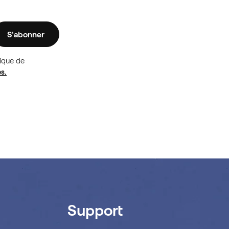
S'abonner
tique de
s.
Support