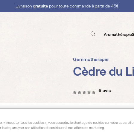
Livraison
gratuite
pour toute commande à partir de 45€
Aromathérapie
S
Gemmothérapie
Cèdre du L
6 avis
Cedrus libani
ur « Accepter tous les cookies », vous acceptez le stockage de cookies sur votre appareil p
Notre extrait de Cèdre du L
r le site, analyser son utilisation et contribuer à nos efforts de marketing.