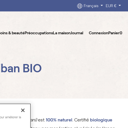
Français
EUR €
oins & beauté
Préoccupations
La maison
Journal
Connexion
Panier
0
iban BIO
our améliorer la
iban
(Cedrus libani)
est
100% naturel
. Certifié
biologique