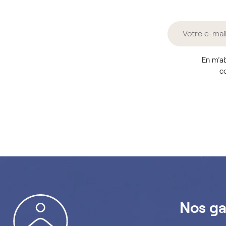
En m’ab
co
Nos g