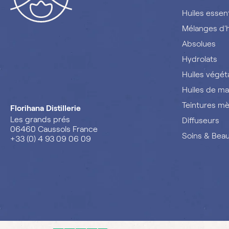
Huiles essent
Mélanges d'h
Absolues
Hydrolats
Huiles végét
Huiles de ma
Teintures m
Florihana Distillerie
Les grands prés
Diffuseurs
06460 Caussols France
Soins & Bea
+33 (0) 4 93 09 06 09