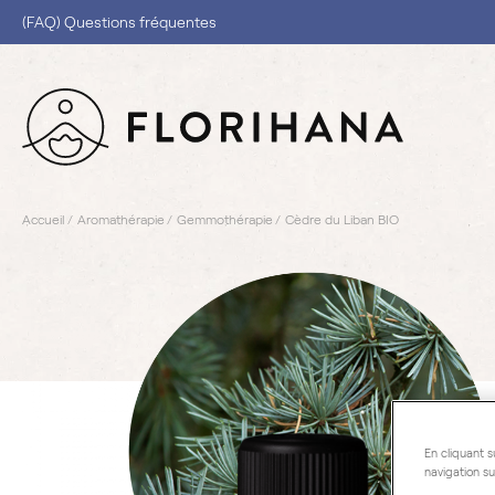
(FAQ) Questions fréquentes
Accueil
Aromathérapie
Gemmothérapie
Cèdre du Liban BIO
En cliquant s
navigation su