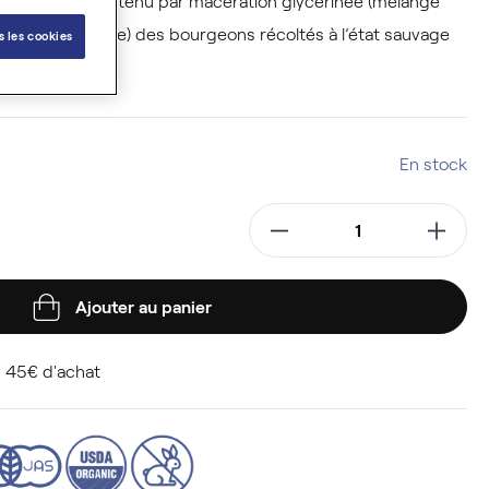
hérapie est obtenu par macération glycérinée (mélange
 alcool organique) des bourgeons récoltés à l’état sauvage
s les cookies
En stock
Ajouter au panier
 45€ d'achat