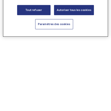
Tout refuser
Autoriser tous les cookies
8,50 €
9,00 €
Paramètres des cookies
Pépins de courge BIO
Pépins de raisin
Huiles végétales
Huiles végétales