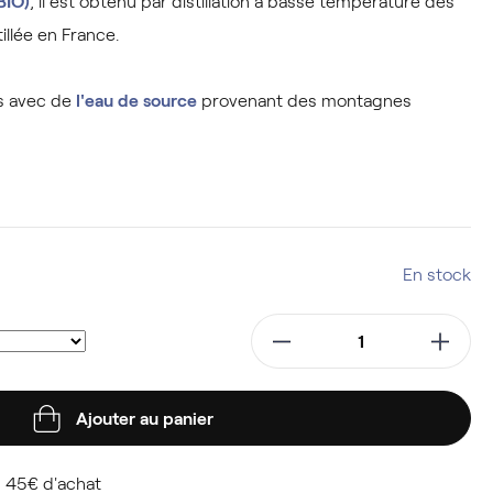
BIO)
, il est obtenu par distillation à basse température des
illée en France.
és avec de
l'eau de source
provenant des montagnes
En stock
Ajouter au panier
 45€ d'achat