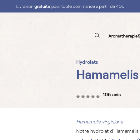
Livraison
gratuite
pour toute commande à partir de 45€
Aromathérapie
S
Hydrolats
Hamamelis
105 avis
Hamamelis virginiana
Notre hydrolat d’Hamamélis