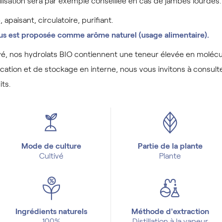
ilisation sera par exemple conseillée en cas de jambes lourdes.
 apaisant, circulatoire, purifiant.
ous est proposée comme arôme naturel (usage alimentaire).
vé, nos hydrolats BIO contiennent une teneur élevée en molécu
rication et de stockage en interne, nous vous invitons à consu
its.
Mode de culture
Partie de la plante
Cultivé
Plante
Ingrédients naturels
Méthode d'extraction
100%
Distillation à la vapeur