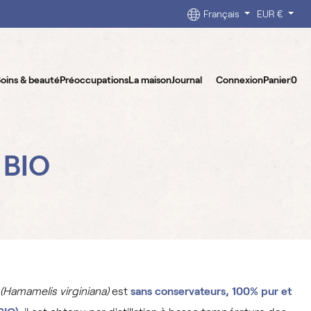
Français
EUR €
oins & beauté
Préoccupations
La maison
Journal
Connexion
Panier
0
 BIO
(Hamamelis virginiana)
est
sans conservateurs, 100% pur et