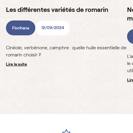
Les différentes variétés de romarin
N
m
12/09/2024
Florihana
Cinéole, verbénone, camphre : quelle huile essentielle de
romarin choisir ?
L’
le
lire la suite
util
li