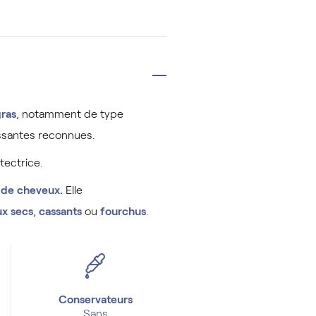
gras
, notamment de type
cissantes reconnues.
tectrice.
t de cheveux.
Elle
x secs
,
cassants
ou
fourchus
.
Conservateurs
Sans