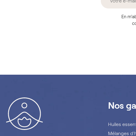
En m’ab
co
Nos g
Huiles essent
Mélanges d'h