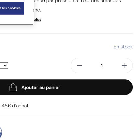
IO),
elle est obtenue par pression à froid des amandes
s les cookies
ultivée en Espagne.
issante
.
En savoir plus
En stock
Ajouter au panier
 45€ d'achat