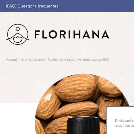
(FAQ) Questions fréquentes
Accueil
Aromathérapie
Huiles végétales
Amande douce BIO
En cliquant s
navigation su