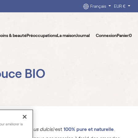
Français
EUR €
oins & beauté
Préoccupations
La maison
Journal
Connexion
Panier
0
uce BIO
our améliorer la
ande douce
(Prunus dulcis)
est
100% pure et naturelle
.