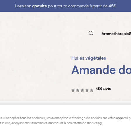
Livraison
gratuite
pour toute commande à partir de 45€
Aromathérapie
S
Huiles végétales
Amande do
68 avis
Prunus dulcis
ur « Accepter tous les cookies », vous acceptez le stockage de cookies sur votre appareil p
Notre huile végétale d’Am
r le site, analyser son utilisation et contribuer à nos efforts de marketing.