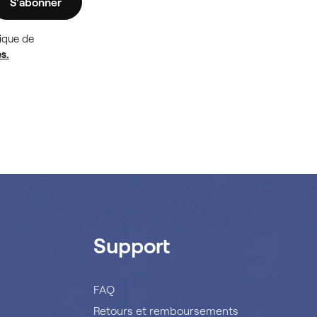
S'abonner
tique de
s.
Support
FAQ
Retours et remboursements