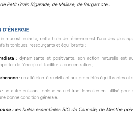
de Petit Grain Bigarade, de Mélisse, de Bergamote…
N
D’ÉNERGIE
immunostimulante, cette huile de référence est l’une des plus ap
faits toniques, ressourçants et équilibrants ;
radiata
:
dynamisante et positivante, son action naturelle est au
pporter de l’énergie et faciliter la concentration ;
erbenone
:
un allié bien-être vivifiant aux propriétés équilibrantes et 
e
:
un autre puissant tonique naturel traditionnellement utilisé pour s
ne bonne condition générale.
amme :
les huiles essentielles BIO de Cannelle, de Menthe poiv