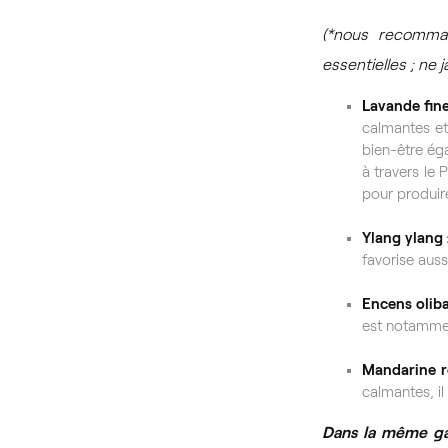
(*nous recomman
essentielles ; ne
Lavande fin
calmantes et
bien-être ég
à travers le
pour produire
Ylang ylang
favorise auss
Encens olib
est notammen
Mandarine 
calmantes, il
Dans la même g