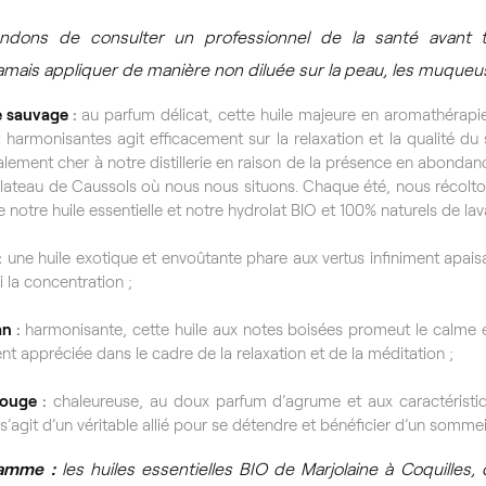
dons de consulter un professionnel de la santé avant tou
 jamais appliquer de manière non diluée sur la peau, les muqueus
e sauvage
:
au parfum délicat, cette huile majeure en aromathérapi
 harmonisantes agit efficacement sur la relaxation et la qualité d
alement cher à notre distillerie en raison de la présence en abonda
 Plateau de Caussols où nous nous situons. Chaque été, nous récolto
 notre huile essentielle et notre hydrolat BIO et 100% naturels de la
:
une huile exotique et envoûtante phare aux vertus infiniment apaisa
i la concentration ;
an
:
harmonisante, cette huile aux notes boisées promeut le calme et l
t appréciée dans le cadre de la relaxation et de la méditation ;
rouge
:
chaleureuse, au doux parfum d’agrume et aux caractéristiq
 s’agit d’un véritable allié pour se détendre et bénéficier d’un sommei
amme :
les huiles essentielles BIO de Marjolaine à Coquilles,