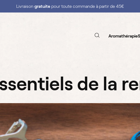
Livraison
gratuite
pour toute commande à partir de 45€
Aromathérapie
S
essentiels de la r