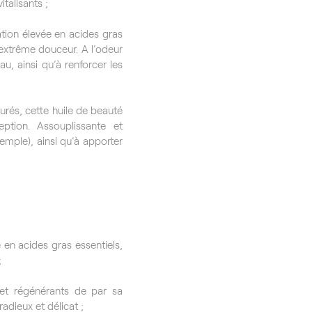
italisants ;
tion élevée en acides gras
n extrême douceur. A l’odeur
au, ainsi qu’à renforcer les
urés, cette huile de beauté
eption. Assouplissante et
emple), ainsi qu’à apporter
e en acides gras essentiels,
;
et régénérants de par sa
adieux et délicat ;