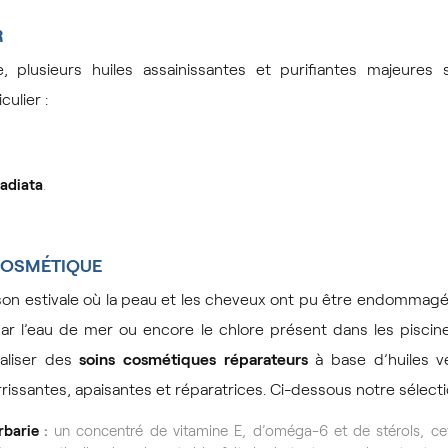
R
, plusieurs huiles assainissantes et purifiantes majeures 
culier :
adiata
.
COSMÉTIQUE
aison estivale où la peau et les cheveux ont pu être endommag
 par l’eau de mer ou encore le chlore présent dans les pisc
aliser des
soins cosmétiques réparateurs
à base d’huiles v
rissantes, apaisantes et réparatrices. Ci-dessous notre sélecti
rbarie
:
un concentré de vitamine E, d’oméga-6 et de stérols, cet