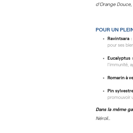
d’Orange Douce, 
POUR UN PLEI
Ravintsara
:
pour ses bien
Eucalyptus 
l’immunité, a
Romarin à v
Pin sylvestr
promouvoir u
Dans la même g
Néroli…