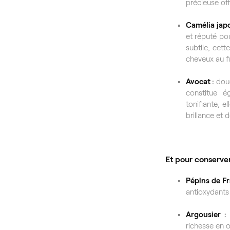
précieuse off
Camélia jap
et réputé pou
subtile, cett
cheveux au fi
Avocat
:
douc
constitue é
tonifiante, e
brillance et
Et pour conserver
Pépins de F
antioxydants 
Argousier
:
richesse en o