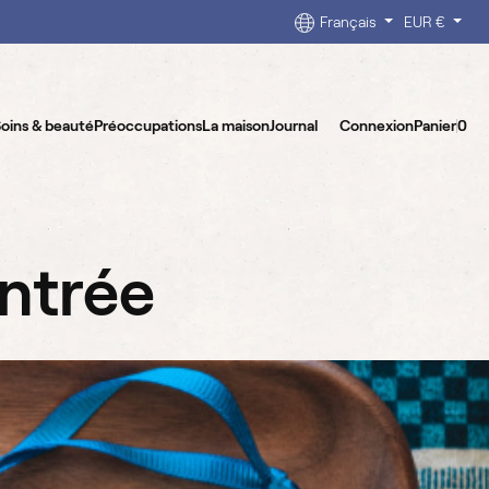
Français
EUR €
oins & beauté
Préoccupations
La maison
Journal
Connexion
Panier
0
entrée