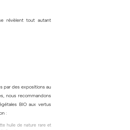
se révèlent tout autant
és par des expositions au
ines, nous recommandons
égétales BIO aux vertus
on :
te huile de nature rare et