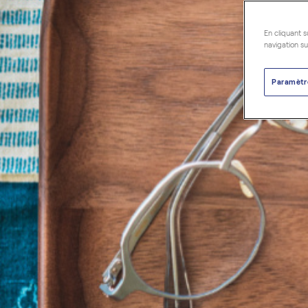
En cliquant s
navigation su
Paramètr