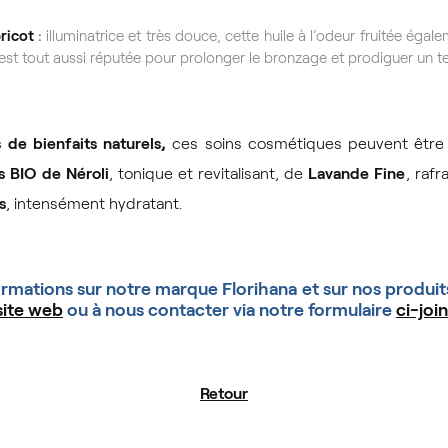
ricot
:
illuminatrice et très douce, cette huile à l’odeur fruitée éga
st tout aussi réputée pour prolonger le bronzage et prodiguer un te
 de bienfaits naturels,
ces soins cosmétiques peuvent être
s BIO de Néroli
, tonique et revitalisant, de
Lavande Fine
, rafr
s
, intensément hydratant.
ormations sur notre marque Florihana et sur nos produits
site web
ou à nous contacter via notre formulaire
ci-join
Retour