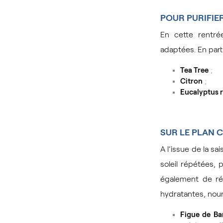
POUR PURIFIE
En cette rentrée
adaptées. En parti
Tea Tree
;
Citron
;
Eucalyptus r
SUR LE PLAN 
A l’issue de la s
soleil répétées,
également de ré
hydratantes, nour
Figue de Ba