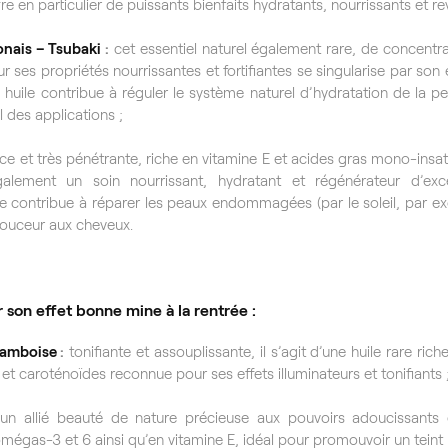
re en particulier de puissants bienfaits hydratants, nourrissants et rev
onais – Tsubaki
:
cet essentiel naturel également rare, de concentra
r ses propriétés nourrissantes et fortifiantes se singularise par so
e huile contribue à réguler le système naturel d’hydratation de la pe
l des applications ;
e et très pénétrante, riche en vitamine E et acides gras mono-insat
galement un soin nourrissant, hydratant et régénérateur d’exc
lle contribue à réparer les peaux endommagées (par le soleil, par ex
 douceur aux cheveux.
 son effet bonne mine à la rentrée :
ramboise
:
tonifiante et assouplissante, il s’agit d’une huile rare rich
et caroténoïdes reconnue pour ses effets illuminateurs et tonifiants 
un allié beauté de nature précieuse aux pouvoirs adoucissants 
mégas-3 et 6 ainsi qu’en vitamine E, idéal pour promouvoir un teint r