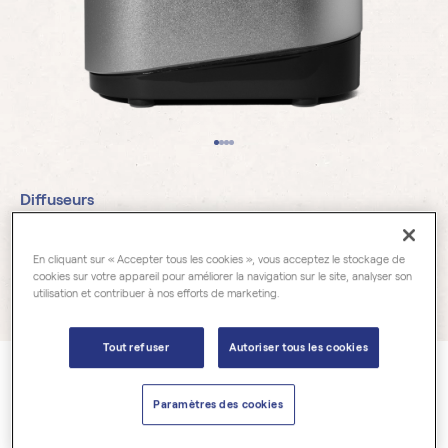
Diffuseurs
Diffuseur microparticules
En cliquant sur « Accepter tous les cookies », vous acceptez le stockage de
cookies sur votre appareil pour améliorer la navigation sur le site, analyser son
utilisation et contribuer à nos efforts de marketing.
111 avis
Tout refuser
Autoriser tous les cookies
Notre diffuseur à microparticules fonctionne par nébulisation
,
technologie performante ne requérant ni chaleur ni eau afin de
Paramètres des cookies
préserver les propriétés thérapeutiques des huiles essentielles